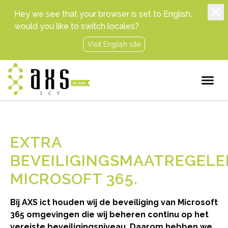
Hey we see that your browser is set to English,
would you like to switch locales?
Visit English site
EXTRA
BEVEILIGINGSMAATREGELE
MICROSOFT 365
Bij AXS ict houden wij de beveiliging van Microsoft
365 omgevingen die wij beheren continu op het
vereiste beveiligingsniveau. Daarom hebben we