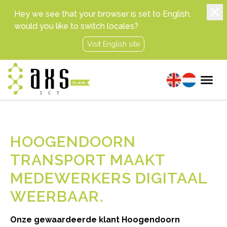
Hey we see that your browser is set to English,
would you like to switch locales?
Visit English site
HOOGENDOORN
TRANSPORT MAAKT
MEDEWERKERS DIGITAAL
WEERBAAR
Onze gewaardeerde klant Hoogendoorn