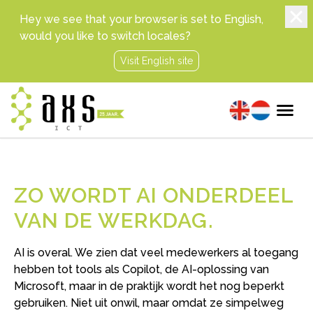
Hey we see that your browser is set to English,
would you like to switch locales?
Visit English site
ZO WORDT AI ONDERDEEL
VAN DE WERKDAG
AI is overal. We zien dat veel medewerkers al toegang
hebben tot tools als Copilot, de AI-oplossing van
Microsoft, maar in de praktijk wordt het nog beperkt
gebruiken. Niet uit onwil, maar omdat ze simpelweg