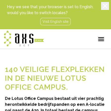
Hey we see that your browser is set to English,
would you like to switch locales?
Visit English site
140 VEILIGE FLEXPLEKKEN
IN DE NIEUWE LOTUS
OFFICE CAMPUS
De Lotus Office Campus bestaat uit vier prachtig
herontwikkelde bedrijfspanden op een A-locatie
pal naast de A20. In totaal beslaat de campus